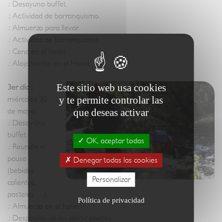
.: Desayuno buffet.
.: Actividad de barranquismo.
.: Almuerzo para llevar.
.: Actividad de barranquismo
.: Cena en el hotel.
.: Alojamiento en el Hotel.
Este sitio web usa cookies
3er día :
y te permite controlar las
miércoles 30
de mayo
que deseas activar
.: Desayuno
buffet.
OK, aceptar todas
.: Reunión –
pausa
Denegar todas las cookies
(bebidas
Personalizar
calientes,
pasteles …).
Política de privacidad
.: Almuerzo en el hotel.
.: Despedida de los participantes.