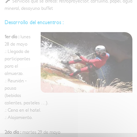
Servicios que se ofrece: retroproyector, cartulina, papel, agua
mineral, desayuno buffet
Desarrollo del encuentros :
1er día :
lunes
28 de mayo
.: Llegada de
participantes
para el
almuerzo.
.: Reunión -
pausa
(bebidas
calientes, pasteles …).
.: Cena en el hotel.
.: Alojamiento.
2do día :
martes 29 de mayo