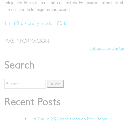
relajación. Permite la gestión del estrés. En posición lateral, es el
« masaje » de la mujer embarazada.
1 h : 60 € / una y media : 80 €
MÁS INFORMACIÓN
Navegación
Entradas siguientes
de
Search
entradas
Buscar:
Recent Posts
¡ La Vuelta 2026 hará etapa en Font-Romeu !