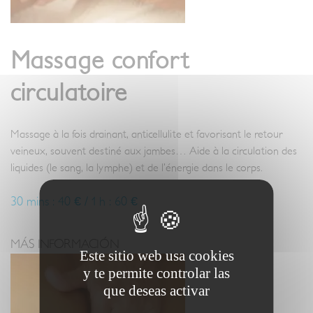
Massage confort
circulatoire
Massage à la fois drainant, anticellulite et favorisant le retour
veineux, souvent destiné aux jambes… Aide à la circulation des
liquides (le sang, la lymphe) et de l’énergie dans le corps.
30 mins : 40 € / 1 h : 60 €
MÁS INFORMACIÓN
Este sitio web usa cookies
y te permite controlar las
que deseas activar