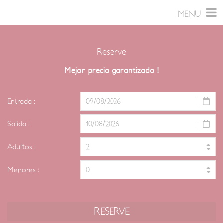
Ir
Panel de gestión de cookies
MENU
al
contenido
Reserve
Mejor precio garantizado !
Entrada :
Salida :
Adultos :
Menores :